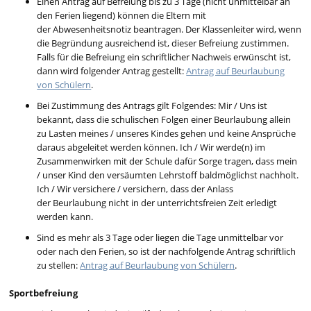
Einen Antrag auf Befreiung bis zu 3 Tage (nicht unmittelbar an
den Ferien liegend) können die Eltern mit
der Abwesenheitsnotiz beantragen. Der Klassenleiter wird, wenn
die Begründung ausreichend ist, dieser Befreiung zustimmen.
Falls für die Befreiung ein schriftlicher Nachweis erwünscht ist,
dann wird folgender Antrag gestellt:
Antrag auf Beurlaubung
von Schülern
.
Bei Zustimmung des Antrags gilt Folgendes:
Mir / Uns ist
bekannt, dass die schulischen Folgen einer Beurlaubung allein
zu Lasten meines / unseres Kindes gehen und keine Ansprüche
daraus abgeleitet werden können. Ich / Wir werde(n) im
Zusammenwirken mit der Schule dafür Sorge tragen, dass mein
/ unser Kind den versäumten Lehrstoff baldmöglichst nachholt.
Ich / Wir versichere / versichern, dass der Anlass
der Beurlaubung nicht in der unterrichtsfreien Zeit erledigt
werden kann.
Sind es mehr als 3 Tage oder liegen die Tage unmittelbar vor
oder nach den Ferien, so ist der nachfolgende Antrag schriftlich
zu stellen:
Antrag auf Beurlaubung von Schülern
.
Sportbefreiung