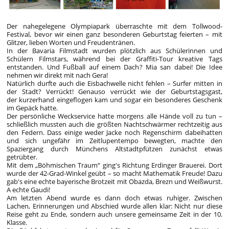
Der nahegelegene Olympiapark überraschte mit dem Tollwood-
Festival, bevor wir einen ganz besonderen Geburtstag feierten – mit
Glitzer, lieben Worten und Freudentränen.
In der Bavaria Filmstadt wurden plötzlich aus Schülerinnen und
Schülern Filmstars, während bei der Graffiti-Tour kreative Tags
entstanden. Und Fußball auf einem Dach? Mia san dabei! Die Idee
nehmen wir direkt mit nach Gera!
Natürlich durfte auch die Eisbachwelle nicht fehlen – Surfer mitten in
der Stadt? Verrückt! Genauso verrückt wie der Geburtstagsgast,
der kurzerhand eingeflogen kam und sogar ein besonderes Geschenk
im Gepäck hatte.
Der persönliche Weckservice hatte morgens alle Hände voll zu tun –
schließlich mussten auch die größten Nachtschwärmer rechtzeitig aus
den Federn. Dass einige weder Jacke noch Regenschirm dabeihatten
und sich ungefähr im Zeitlupentempo bewegten, machte den
Spaziergang durch Münchens Altstadtpfützen zunächst etwas
getrübter.
Mit dem „Böhmischen Traum“ ging's Richtung Erdinger Brauerei. Dort
wurde der 42-Grad-Winkel geübt – so macht Mathematik Freude! Dazu
gab's eine echte bayerische Brotzeit mit Obazda, Brezn und Weißwurst.
A echte Gaudi!
Am letzten Abend wurde es dann doch etwas ruhiger. Zwischen
Lachen, Erinnerungen und Abschied wurde allen klar: Nicht nur diese
Reise geht zu Ende, sondern auch unsere gemeinsame Zeit in der 10.
Klasse.