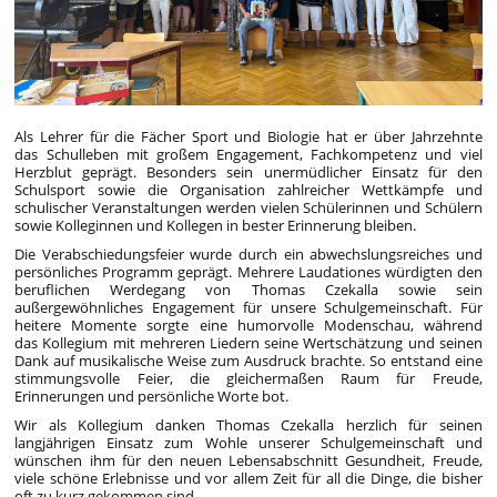
Als Lehrer für die Fächer Sport und Biologie hat er über Jahrzehnte
das Schulleben mit großem Engagement, Fachkompetenz und viel
Herzblut geprägt. Besonders sein unermüdlicher Einsatz für den
Schulsport sowie die Organisation zahlreicher Wettkämpfe und
schulischer Veranstaltungen werden vielen Schülerinnen und Schülern
sowie Kolleginnen und Kollegen in bester Erinnerung bleiben.
Die Verabschiedungsfeier wurde durch ein abwechslungsreiches und
persönliches Programm geprägt. Mehrere Laudationes würdigten den
beruflichen Werdegang von Thomas Czekalla sowie sein
außergewöhnliches Engagement für unsere Schulgemeinschaft. Für
heitere Momente sorgte eine humorvolle Modenschau, während
das Kollegium mit mehreren Liedern seine Wertschätzung und seinen
Dank auf musikalische Weise zum Ausdruck brachte. So entstand eine
stimmungsvolle Feier, die gleichermaßen Raum für Freude,
Erinnerungen und persönliche Worte bot.
Wir als Kollegium danken Thomas Czekalla herzlich für seinen
langjährigen Einsatz zum Wohle unserer Schulgemeinschaft und
wünschen ihm für den neuen Lebensabschnitt Gesundheit, Freude,
viele schöne Erlebnisse und vor allem Zeit für all die Dinge, die bisher
oft zu kurz gekommen sind.