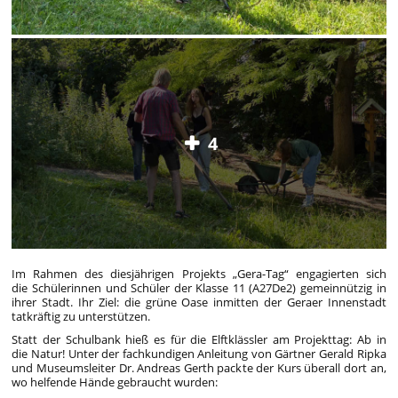
4
Im Rahmen des diesjährigen Projekts „Gera-Tag“ engagierten sich
die Schülerinnen und Schüler der Klasse 11 (A27De2) gemeinnützig in
ihrer Stadt. Ihr Ziel: die grüne Oase inmitten der Geraer Innenstadt
tatkräftig zu unterstützen.
Statt der Schulbank hieß es für die Elftklässler am Projekttag: Ab in
die Natur! Unter der fachkundigen Anleitung von Gärtner Gerald Ripka
und Museumsleiter Dr. Andreas Gerth packte der Kurs überall dort an,
wo helfende Hände gebraucht wurden: