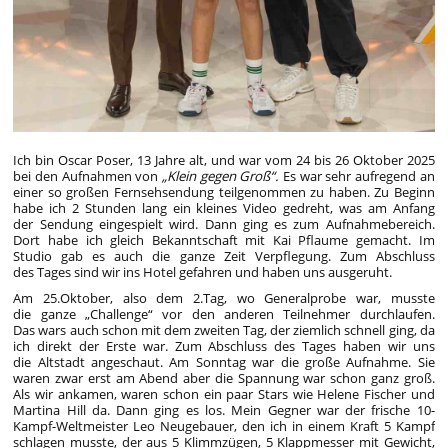
Ich bin Oscar Poser, 13 Jahre alt, und war vom 24 bis 26 Oktober 2025
bei den Aufnahmen von
„Klein gegen Groß“.
Es war sehr aufregend an
einer so großen Fernsehsendung teilgenommen zu haben. Zu Beginn
habe ich 2 Stunden lang ein kleines Video gedreht, was am Anfang
der Sendung eingespielt wird. Dann ging es zum Aufnahmebereich.
Dort habe ich gleich Bekanntschaft mit Kai Pflaume gemacht. Im
Studio gab es auch die ganze Zeit Verpflegung. Zum Abschluss
des Tages sind wir ins Hotel gefahren und haben uns ausgeruht.
Am 25.Oktober, also dem 2.Tag, wo Generalprobe war, musste
die ganze „Challenge“ vor den anderen Teilnehmer durchlaufen.
Das wars auch schon mit dem zweiten Tag, der ziemlich schnell ging, da
ich direkt der Erste war. Zum Abschluss des Tages haben wir uns
die Altstadt angeschaut. Am Sonntag war die große Aufnahme. Sie
waren zwar erst am Abend aber die Spannung war schon ganz groß.
Als wir ankamen, waren schon ein paar Stars wie Helene Fischer und
Martina Hill da. Dann ging es los. Mein Gegner war der frische 10-
Kampf-Weltmeister Leo Neugebauer, den ich in einem Kraft 5 Kampf
schlagen musste, der aus 5 Klimmzügen, 5 Klappmesser mit Gewicht,