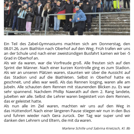
Ein Teil des Zabel-Gymnasiums machten sich am Donnerstag, den
08.01.26, zum Biathlon nach Oberhof auf den Weg. Früh trafen wir uns
an der Schule und nach einer zweistündigen Busfahrt kamen wir bei -5
Grad in Oberhof an.
Als wir da waren, war die Vorfreude groß. Alle freuten sich auf den
Sprint der Männer. Nach einer kurzen Kontrolle ging es zum Stadion.
Als wir an unseren Plätzen waren, staunten wir über die Aussicht auf
das Stadion und auf die Biathleten. Selbst in Oberhof hatte es
geschneit, und alles war weiß. Als das Rennen losging, waren alle am
Jubeln. Alle schauten dem Rennen mit staunenden Blicken zu. Es war
sehr spannend. Nachdem Phillip Nawrath auf dem 2. Rang landete,
jubelten wir alle. Selbst die Lehrer waren begeistert von dem Rennen,
das er geleistet hatte.
Als nun alle im Ziel waren, machten wir uns auf den Weg in
das Hüttendorf. Nach einer längeren Pause stiegen wir nun in den Bus
und fuhren wieder nach Gera zurück. Der Tag war super und wir
danken den Lehrern und Eltern, die mit da waren.
Marlene Schille und Sabrina Krietzsch, Kl. 8b