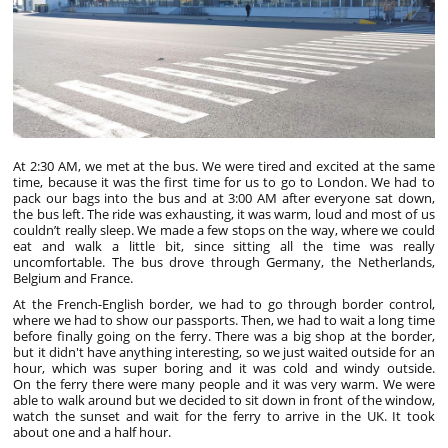
At 2:30 AM, we met at the bus. We were tired and excited at the same
time, because it was the first time for us to go to London. We had to
pack our bags into the bus and at 3:00 AM after everyone sat down,
the bus left. The ride was exhausting, it was warm, loud and most of
us
couldn’t
really
sleep.
We
made
a
few
stops
on
the
way,
where
we
could
eat
and
walk
a little
bit,
since
sitting
all
the
time
was
really
uncomfortable.
The
bus
drove
through
Germany, the Netherlands,
Belgium and France.
At
the
French-English
border,
we
had
to
go
through
border
control,
where
we
had
to
show
our passports. Then, we had to wait a long time
before finally going on the ferry. There was a big shop at the border,
but it didn't have anything interesting, so we just waited outside for an
hour, which was super boring and it was cold and windy outside.
On the ferry there were many
people
and
it
was
very
warm.
We
were
able
to
walk
around
but
we
decided
to
sit down in front of the window,
watch the sunset and wait for the ferry to arrive in the UK. It took
about one and a half hour.