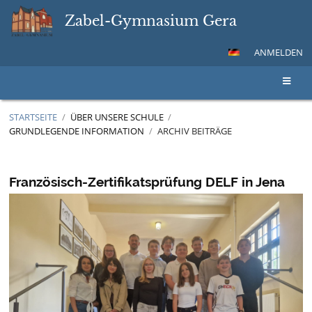
Zabel-Gymnasium Gera
ANMELDEN
STARTSEITE
/
ÜBER UNSERE SCHULE
/
GRUNDLEGENDE INFORMATION
/
ARCHIV BEITRÄGE
Archiv
Beiträge
Französisch-Zertifikatsprüfung DELF in Jena