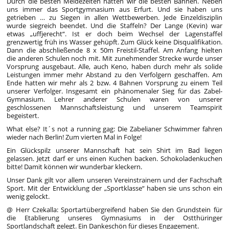
Durch die besten Meldezeiten hatten wir die besten Bahnen. Neben
uns immer das Sportgymnasium aus Erfurt. Und sie haben uns
getrieben … zu Siegen in allen Wettbewerben. Jede Einzeldisziplin
wurde siegreich beendet. Und die Staffeln? Der Lange (Kevin) war
etwas „uffjerecht“. Ist er doch beim Wechsel der Lagenstaffel
grenzwertig früh ins Wasser gehüpft. Zum Glück keine Disqualifikation.
Dann die abschließende 8 x 50m Freistil-Staffel. Am Anfang hielten
die anderen Schulen noch mit. Mit zunehmender Strecke wurde unser
Vorsprung ausgebaut. Alle, auch Keno, haben durch mehr als solide
Leistungen immer mehr Abstand zu den Verfolgern geschaffen. Am
Ende hatten wir mehr als 2 bzw. 4 Bahnen Vorsprung zu einem Teil
unserer Verfolger. Insgesamt ein phänomenaler Sieg für das Zabel-
Gymnasium. Lehrer anderer Schulen waren von unserer
geschlossenen Mannschaftsleistung und unserem Teamspirit
begeistert.
What else? It´s not a running gag: Die Zabelianer Schwimmer fahren
wieder nach Berlin! Zum vierten Mal in Folge!
Ein Glückspilz unserer Mannschaft hat sein Shirt im Bad liegen
gelassen. Jetzt darf er uns einen Kuchen backen. Schokoladenkuchen
bitte! Damit können wir wunderbar kleckern.
Unser Dank gilt vor allem unseren Vereinstrainern und der Fachschaft
Sport. Mit der Entwicklung der „Sportklasse“ haben sie uns schon ein
wenig gelockt.
@ Herr Czekalla: Sportartübergreifend haben Sie den Grundstein für
die Etablierung unseres Gymnasiums in der Ostthüringer
Sportlandschaft gelegt. Ein Dankeschön für dieses Engagement.