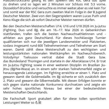
Halbzeitrückstand gelang es den Spielern des RSC Gera das Spiel
zu drehen und so lagen wir 2 Minuten vor Schluss mit 5:3 vorne.
Düsseldorf drückte und versuchte es immer weiter,aber es viel kein Tor
und somit war der RSC Gera zum zweiten Mal im Folge in der B Jugend
Deutscher Meister. Zwei von den Siegerspielern waren Lucas Puth und
Keno Kluge die sich ab sofort Deutscher Meister nennen dürfen.
Bei den Deutschen Meisterschaften U14, U16 und U18 2026 im Ju-Jutsu
(Fighting, Duo und BJJ, die am 16.–17. Mai 2026 in Gelsenkirchen
stattfanden, trafen sich die besten Nachwuchsathletinnen und -
athleten aus ganz Deutschland. Für dieses hochklassige Turnier
qualifizierten sich nur die jeweiligen Landesmeister und Platzierten,
sodass insgesamt rund 600 Teilnehmerinnen und Teilnehmer am Start
waren. Damit zählt diese Meisterschaft zu den wichtigsten und
leistungsstärksten nationalen Wettkämpfen im Nachwuchsbereich.
Volodymyr Tselousov vertrat dabei die Stadt Gera bzw.
das Bundesland Thüringen und startete in der Altersklasse U14. Er trat
im Ju-Jutsu Fighting sowie in einer weiteren Disziplin im Brazilian Jiu-
Jitsu (BJJ/Ne-Waza) an. In einem sehr starken Teilnehmerfeld zeigte er
herausragende Leistungen. Im Fighting erreichte er einen 1. Platz und
gewann damit die Goldmedaille. Im BJJ sicherte er sich zusätzlich den
2. Platz und gewann die Silbermedaille. Mit diesen Erfolgen konnte er
sich gegen starke nationale Konkurrenz durchsetzen und zeigte ein
sehr hohes sportliches Niveau bei einer der bedeutendsten
Meisterschaften Deutschlands.
Die Fachschaft Sport gratuliert allen für diese tollen sportlichen
Leistungen! Weiter so 💪🏼