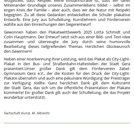
festgestellt, dass Respekt keine Einbahnstraße ist, dass ein faires
Miteinander Grundlage unseres Zusammenlebens bildet – selbst im
engen Kreis der Familie – aber auch, dass wir der Natur mit Respekt
begegnen. Zu all diese Gedanken entwickelten die Schüler plakative
Entwürfe. Eine Jury aus Schulleitung, Kunstlehrern und Förderverein
wählte aus den Einreichungen den Siegerentwurf.
Gewonnen haben den Plakatwettbewerb 2025 Lotta Schmidt und
Colin Hauptmann. Der Entwurf setzt sich aus einer Bild- und Text-Idee
zusammen und überzeugte die Jury durch seine humorvolle
Bearbeitung dieses tiefgreifenden Themas. Herzlichen Glückwunsch
den Gewinnern!
Neben einer Anerkennung ihrer Leistung, wird das Plakat als City-Light-
Plakat in den Bus- und Straßenbahn-Haltestellen der Stadt Gera
präsentiert.Unser großer Dank gilt dem Förderverein Zabel-
Gymnasium Gera e.V., der die Kosten für den Druck der City-Light-
Plakate übernahm und auch eine pekuniäre Würdigung der Preisträger
zur Verfügung stellte. Ganz herzlichen Dank gilt dem Kulturamt
der Stadt Gera, das sich um die öffentliche Präsentation der Plakate
kümmerte! Ein großer Dank gilt auch der Schulleitung, die das Projekt
wunderbar unterstützt.
Fachschaft Kunst, M. Albrecht