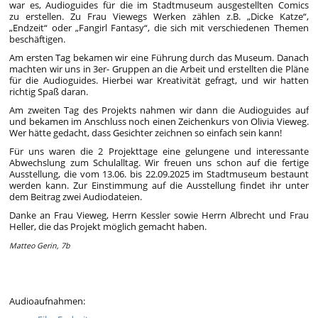
war es, Audioguides für die im Stadtmuseum ausgestellten Comics
zu erstellen. Zu Frau Viewegs Werken zählen z.B. „Dicke Katze“,
„Endzeit“ oder „Fangirl Fantasy“, die sich mit verschiedenen Themen
beschäftigen.
Am ersten Tag bekamen wir eine Führung durch das Museum. Danach
machten wir uns in 3er- Gruppen an die Arbeit und erstellten die Pläne
für die Audioguides. Hierbei war Kreativität gefragt, und wir hatten
richtig Spaß daran.
Am zweiten Tag des Projekts nahmen wir dann die Audioguides auf
und bekamen im Anschluss noch einen Zeichenkurs von Olivia Vieweg.
Wer hätte gedacht, dass Gesichter zeichnen so einfach sein kann!
Für uns waren die 2 Projekttage eine gelungene und interessante
Abwechslung zum Schulalltag. Wir freuen uns schon auf die fertige
Ausstellung, die vom 13.06. bis 22.09.2025 im Stadtmuseum bestaunt
werden kann. Zur Einstimmung auf die Ausstellung findet ihr unter
dem Beitrag zwei Audiodateien.
Danke an Frau Vieweg, Herrn Kessler sowie Herrn Albrecht und Frau
Heller, die das Projekt möglich gemacht haben.
Matteo Gerin, 7b
Audioaufnahmen: