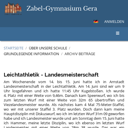
Zabel-Gymnasium Gera
ANMELDEN
STARTSEITE
/
ÜBER UNSERE SCHULE
/
GRUNDLEGENDE INFORMATION
/
ARCHIV BEITRÄGE
Archiv
Beiträge
Leichtathletik - Landesmeisterschaft
Am Wochenende vom 14. bis 15. Juni hatte ich in Arnstadt
Landesmeisterschaft in der Leichtathletik. Am 14. Juni sind wir um 9
Uhr losgefahren und ich hatte 11:45 Uhr Kugelstoßen. Ich wurde
4. Platz mit einer Weite von 9,46m. Danach kam Speerwurf, wo ich bis
zum letzten Wurf mit einer Weite von 32m 65 übertroffen und
Viezelandesmeister wurde. Als nächstes kam 4 Mal
75-Meter-Staffel
,
wo wir mit unserer Staffel 3. Platz wurden. Doch dann kam meine
Hauptdisziplin mit Diskuswurf, wo ich im letzten Wurf 31m 09 geworfen
habe und ich Landesmeister wurde und am Sonntag dem 15. Juni hatte
ich Hammer, meine letzte Disziplin, wo ich ebenso im letzten Wurf
Landesmeister mit einer Weite von 28m 38 wurde. Das war ein