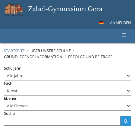
Zabel-Gymnasium Gera
ANMELDEN
STARTSEITE
/
ÜBER UNSERE SCHULE
/
GRUNDLEGENDE INFORMATION
/
ERFOLGE UND BEITRÄGE
Erfolge
Schuljahr
und
Beiträge
Fach
Ebenen
Suche