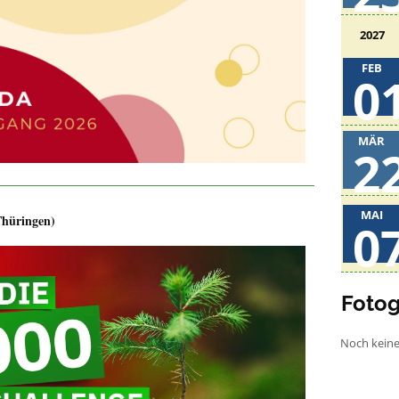
2027
FEB
0
MÄR
2
MAI
Thüringen)
0
Fotog
Noch kein