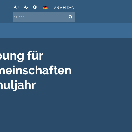
+
-
ANMELDEN
bung für
meinschaften
huljahr