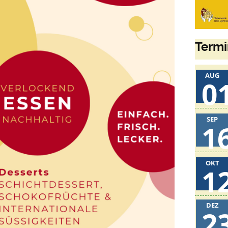
Term
AUG
0
SEP
1
OKT
1
DEZ
2