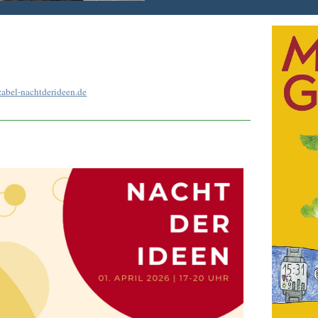
/zabel-nachtderideen.de