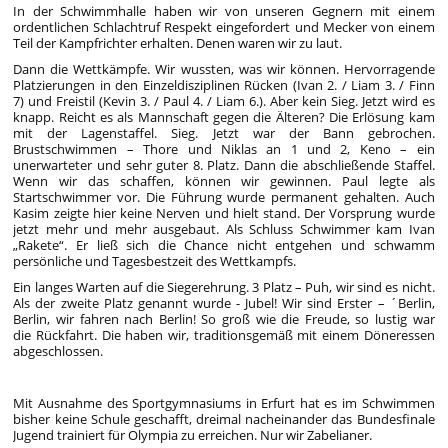
In der Schwimmhalle haben wir von unseren Gegnern mit einem
ordentlichen Schlachtruf Respekt eingefordert und Mecker von einem
Teil der Kampfrichter erhalten. Denen waren wir zu laut.
Dann die Wettkämpfe. Wir wussten, was wir können. Hervorragende
Platzierungen in den Einzeldisziplinen Rücken (Ivan 2. / Liam 3. / Finn
7) und Freistil (Kevin 3. / Paul 4. / Liam 6.). Aber kein Sieg. Jetzt wird es
knapp. Reicht es als Mannschaft gegen die Älteren? Die Erlösung kam
mit der Lagenstaffel. Sieg. Jetzt war der Bann gebrochen.
Brustschwimmen – Thore und Niklas an 1 und 2, Keno – ein
unerwarteter und sehr guter 8. Platz. Dann die abschließende Staffel.
Wenn wir das schaffen, können wir gewinnen. Paul legte als
Startschwimmer vor. Die Führung wurde permanent gehalten. Auch
Kasim zeigte hier keine Nerven und hielt stand. Der Vorsprung wurde
jetzt mehr und mehr ausgebaut. Als Schluss Schwimmer kam Ivan
„Rakete“. Er ließ sich die Chance nicht entgehen und schwamm
persönliche und Tagesbestzeit des Wettkampfs.
Ein langes Warten auf die Siegerehrung. 3 Platz – Puh, wir sind es nicht.
Als der zweite Platz genannt wurde - Jubel! Wir sind Erster – ´Berlin,
Berlin, wir fahren nach Berlin! So groß wie die Freude, so lustig war
die Rückfahrt. Die haben wir, traditionsgemäß mit einem Döneressen
abgeschlossen.
Mit Ausnahme des Sportgymnasiums in Erfurt hat es im Schwimmen
bisher keine Schule geschafft, dreimal nacheinander das Bundesfinale
Jugend trainiert für Olympia zu erreichen. Nur wir Zabelianer.