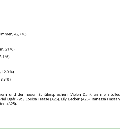
timmen, 42,7 %)
en, 21 %)
3,1 %)
, 12,0 %)
 8,3 %)
hern und der neuen Schülersprecherin.Vielen Dank an mein tolles
iel Djafri (9c), Louisa Haase (A25), Lily Becker (A25), Ranessa Hassan
ers (A25).