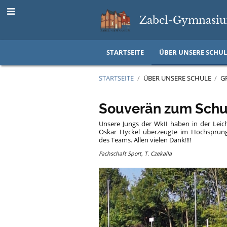
Zabel-Gymnasiu
STARTSEITE
ÜBER UNSERE SCHUL
STARTSEITE
/
ÜBER UNSERE SCHULE
/
G
Archiv
Souverän zum Schu
Beiträge
Unsere Jungs der WkII haben in der Leic
Oskar Hyckel überzeugte im Hochsprung
des Teams. Allen vielen Dank!!!!
Fachschaft Sport, T. Czekalla