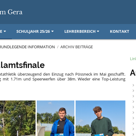
m Gera
E
SCHULJAHR 25/26
LEHRERBEREICH
KONTAKT
RUNDLEGENDE INFORMATION
/
ARCHIV BEITRÄGE
Lin
lamtsfinale
A
htathletik überzeugend den Einzug nach Pössneck im Mai geschafft.
 mit 1.71m und Speerwerfen über 38m. Wieder eine Top-Leistung