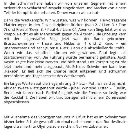
In der Schwimmhalle haben wir von unseren Gegnern mit einem
ordentlichen Schlachtruf Respekt eingefordert und Mecker von einem
Teil der Kampfrichter erhalten. Denen waren wir zu laut.
Dann die Wettkämpfe. Wir wussten, was wir können. Hervorragende
Platzierungen in den Einzeldisziplinen Rücken (Ivan 2. / Liam 3. / Finn
7) und Freistil (Kevin 3. / Paul 4. / Liam 6.). Aber kein Sieg. Jetzt wird es
knapp. Reicht es als Mannschaft gegen die Älteren? Die Erlösung kam
mit der Lagenstaffel. Sieg. Jetzt war der Bann gebrochen.
Brustschwimmen – Thore und Niklas an 1 und 2, Keno – ein
unerwarteter und sehr guter 8. Platz. Dann die abschließende Staffel.
Wenn wir das schaffen, können wir gewinnen. Paul legte als
Startschwimmer vor. Die Führung wurde permanent gehalten. Auch
Kasim zeigte hier keine Nerven und hielt stand. Der Vorsprung wurde
jetzt mehr und mehr ausgebaut. Als Schluss Schwimmer kam Ivan
„Rakete“. Er ließ sich die Chance nicht entgehen und schwamm
persönliche und Tagesbestzeit des Wettkampfs.
Ein langes Warten auf die Siegerehrung. 3 Platz – Puh, wir sind es nicht.
Als der zweite Platz genannt wurde - Jubel! Wir sind Erster – ´Berlin,
Berlin, wir fahren nach Berlin! So groß wie die Freude, so lustig war
die Rückfahrt. Die haben wir, traditionsgemäß mit einem Döneressen
abgeschlossen.
Mit Ausnahme des Sportgymnasiums in Erfurt hat es im Schwimmen
bisher keine Schule geschafft, dreimal nacheinander das Bundesfinale
Jugend trainiert für Olympia zu erreichen. Nur wir Zabelianer.